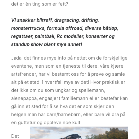
det er èn ting som er fett?
Vi snakker biltreff, dragracing, drifting,
monstertrucks, formula offroad, diverse båtløp,
regattaer, paintball, Rc modeller, konserter og
standup show blant mye annet!
Jada, det finnes mye info på nettet om de forskjellige
eventene, men som en tjeneste til dere, våre kjære
artsfrender, har vi bestemt oss for å prøve og samle
alt på et sted, i hvertfall mye av det! Hvor praktisk er
det ikke om du som ungkar og spellemann,
alenepappa, engasjert familiemann eller bestefar kan
gå inn et sted for å se hva det er som skjer den
helgen man har barn/barnebarn, eller bare vil dra på
en guttetur og oppleve noe kult.
Det