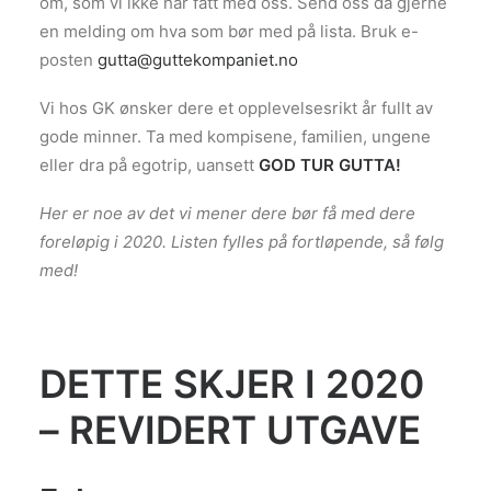
om, som vi ikke har fått med oss. Send oss da gjerne
en melding om hva som bør med på lista. Bruk e-
posten
gutta@guttekompaniet.no
Vi hos GK ønsker dere et opplevelsesrikt år fullt av
gode minner. Ta med kompisene, familien, ungene
eller dra på egotrip, uansett
GOD TUR GUTTA!
Her er noe av det vi mener dere bør få med dere
foreløpig i 2020. Listen fylles på fortløpende, så følg
med!
DETTE SKJER I 2020
– REVIDERT UTGAVE