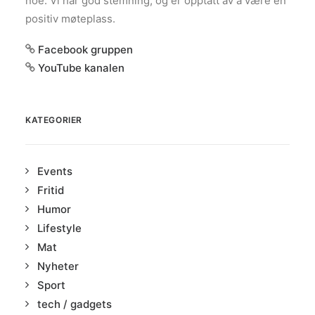
noe. Vi har god stemning, og er opptatt av å være en
positiv møteplass.
Facebook gruppen
YouTube kanalen
KATEGORIER
Events
Fritid
Humor
Lifestyle
Mat
Nyheter
Sport
tech / gadgets