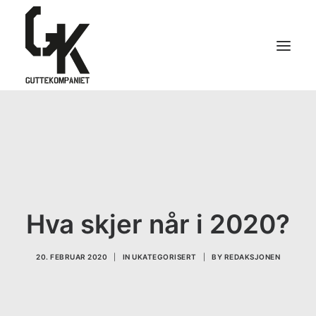
FORSIDEN
HVA SKJER?
LEVERANDØRGUIDEN
SAMFUNNSNYTTE
Hva skjer når i 2020?
KONTAKT OSS
20. FEBRUAR 2020
|
IN
UKATEGORISERT
|
BY
REDAKSJONEN