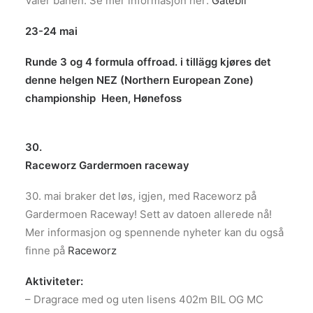
Våler banen. Se mer informasjon her:
Gatebil
23-24 mai
Runde 3 og 4 formula offroad. i tillägg kjøres det
denne helgen NEZ (Northern European Zone)
championship Heen, Hønefoss
30.
Raceworz Gardermoen raceway
30. mai braker det løs, igjen, med Raceworz på
Gardermoen Raceway! Sett av datoen allerede nå!
Mer informasjon og spennende nyheter kan du også
finne på
Raceworz
Aktiviteter:
– Dragrace med og uten lisens 402m BIL OG MC