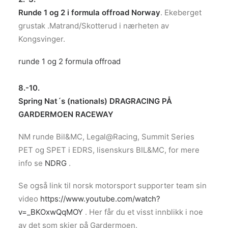
Runde 1 og 2 i formula offroad Norway
. Ekeberget
grustak .Matrand/Skotterud i nærheten av
Kongsvinger.
runde 1 og 2 formula offroad
8.-10.
Spring Nat´s (nationals) DRAGRACING PÅ
GARDERMOEN RACEWAY
NM runde Bil&MC, Legal@Racing, Summit Series
PET og SPET i EDRS, lisenskurs BIL&MC, for mere
info se
NDRG
.
Se også link til norsk motorsport supporter team sin
video
https://www.youtube.com/watch?
v=_BKOxwQqMOY
. Her får du et visst innblikk i noe
av det som skjer på Gardermoen.